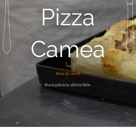
Pizza
Camea
Bine ați venit!
Bună până la ultima felie.