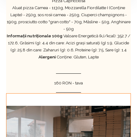
Pizza Capricciosa​
Aluat pizza Camea - 1130g, Mozzarella Fiordilatte I (Conține
Lapte) - 250g, sos rosii camea - 250g, Ciuperci champignons -
190g, prosciutto cotto "gran cotto" - 70g, Măsline - 50g, Anghinare
- 50g
Informații nutriționale 100g
Valoare Energetică (kJ/kcal): 352.7 /
172.6, Grăsimi (g): 4.4 din care: Acizi grași saturați (g) 1.9, Glucide
(g): 25.8 din care: Zaharuri (g): 0.6, Proteine (g): 7.5, Sare (g): 1.4
Alergeni
Conține: Gluten, Lapte
160 RON - tava