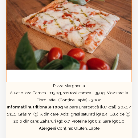
Pizza Margherita
Aluat pizza Camea - 1130g, sos rosii camea - 350g, Mozzarella
Fiordilatte I (Conține Lapte) - 300g
Informații nutriționale 100g
Valoare Energetică (kJ/kcal): 387.1 /
191.1, Grăsimi (g): 5 din care: Acizi grași saturați (g) 2.4, Glucide (g):
28.6 din care: Zaharuri (g): 0.7, Proteine (g): 8.2, Sare (g): 1.6
Alergeni
Conține: Gluten, Lapte