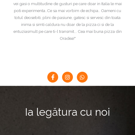
vei gasi o multitudine de gusturi pe care doar in Italia le mai
poti experimenta..Ce sa mai vorbim de echipa.. Oameni cu
totul deosebiti, plini de pasiune, gatesc si servesc din toata
inima si simti caldura nu doar de la pizza ci si de la
entuziasmult pe care ti-l transmit... Cea mai buna pizza din
Oradea!"
F
I
W
a
n
h
c
s
a
e
t
t
b
a
s
o
g
a
o
r
p
Ia legătura cu noi
k
a
p
-
m
f