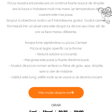
Pizza noastră artizanala are un continut foarte scazut de drojdie,
are la baza o hidratare mult mai mare, iar temperatura de
coacere este mai joasa.
Scopul si obiectivul nostru va fi întotdeauna gustul. Gustul care se
formeazã într-un aluat care este dospit 24 de ore sau chiar 48 de
ore va face mereu diferenta.
Începe bine săptămâna cu pizza Camea!
Pizza al taglio specific ca la Roma:
• Textură subțire si crocantă;
• Marginea este joasă și foarte sfarâmicioasă;
• Aluatul de pizza roman se face cu făina de grâu, apa, drojdie,
sare si ulei de măsline;
• Gătitul este lung, astfel incât sa se usuce și să devină crocant.
Mai multe despre noi
ORAR
Luni - Vineri | 10:30 - 20:00