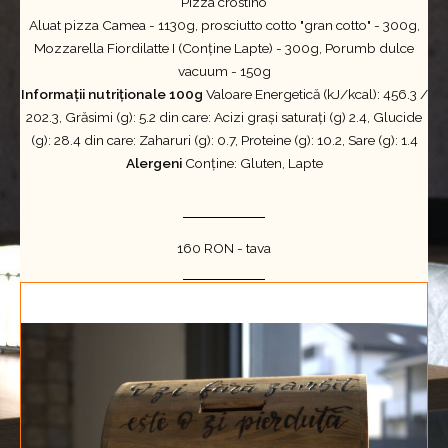
Pizza crostino
Aluat pizza Camea - 1130g, prosciutto cotto "gran cotto" - 300g,
Mozzarella Fiordilatte I (Conține Lapte) - 300g, Porumb dulce
vacuum - 150g
Informații nutriționale 100g
Valoare Energetică (kJ/kcal): 456.3 /
202.3, Grăsimi (g): 5.2 din care: Acizi grași saturați (g) 2.4, Glucide
(g): 28.4 din care: Zaharuri (g): 0.7, Proteine (g): 10.2, Sare (g): 1.4
Alergeni
Conține: Gluten, Lapte
160 RON - tava