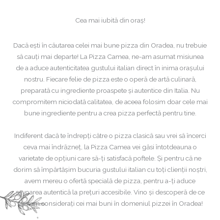
Cea mai iubită din oraș!
Dacă ești în căutarea celei mai bune pizza din Oradea, nu trebuie
să cauți mai departe! La Pizza Camea, ne-am asumat misiunea
de a aduce autenticitatea gustului italian direct în inima orașului
nostru. Fiecare felie de pizza este o operă de artă culinară,
preparată cu ingrediente proaspete și autentice din Italia. Nu
compromitem niciodată calitatea, de aceea folosim doar cele mai
bune ingrediente pentru a crea pizza perfectă pentru tine.
Indiferent dacă te îndrepți către o pizza clasică sau vrei să încerci
ceva mai îndrăzneț, la Pizza Camea vei găsi întotdeauna o
varietate de opțiuni care să-ți satisfacă poftele. Și pentru că ne
dorim să împărtășim bucuria gustului italian cu toți clienții noștri,
avem mereu o ofertă specială de pizza, pentru a-ți aduce
savoarea autentică la prețuri accesibile. Vino și descoperă de ce
suntem considerați cei mai buni în domeniul pizzei în Oradea!