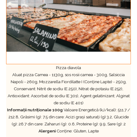
Pizza diavola​
Aluat pizza Camea - 1130g, sos rosii camea - 300g, Salsiccia
Napoli - 260g, Mozzarella Fiordilatte I (Conține Lapte) - 250g,
Conservant: Nitrit de sodiu (E 250), Nitrat de potasiu (E 252),
Antioxidant: Ascorbat de sodiu (E 301), Agent gelatinizant: Alginat
de sodiu (E 401)
Informații nutriționale 100g
Valoare Energetică (kJ/kcal): 511.7 /
212.8, Grăsimi (g): 7.5 din care: Acizi grași saturați (g) 3.2, Glucide
(g): 26.7 din care: Zaharuri (g): 0.6, Proteine (g): 9.9, Sare (g): 2
Alergeni
Conține: Gluten, Lapte